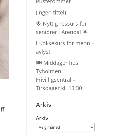
Pusterommet
(ingen tittel)
🌟 Nyttig ressurs for
seniorer i Arendal 🌟
❗ Kokkekurs for menn –
avlyst
🍽️ Middager hos
Tyholmen
Frivilligsentral –
Tirsdager kl. 13:30
Arkiv
ff
Arkiv
.