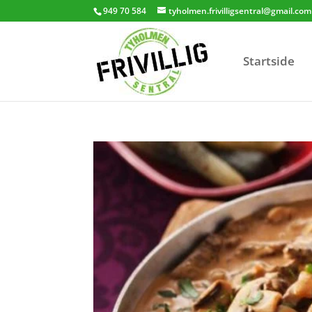
949 70 584
tyholmen.frivilligsentral@gmail.com
Startside