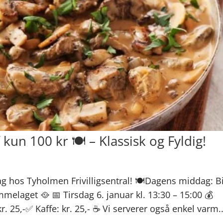
kun 100 kr 🍽️ – Klassisk og Fyldig!
 hos Tyholmen Frivilligsentral! 🍽️Dagens middag: Bi
melaget 🥘 📅 Tirsdag 6. januar kl. 13:30 – 15:00 💰
r. 25,-✅ Kaffe: kr. 25,- ☕ Vi serverer også enkel varm..