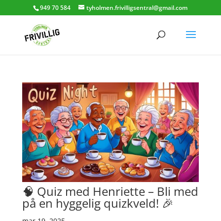
949 70 584
tyholmen.frivilligsentral@gmail.com
🧠 Quiz med Henriette – Bli med
på en hyggelig quizkveld! 🎉
mar 19, 2025